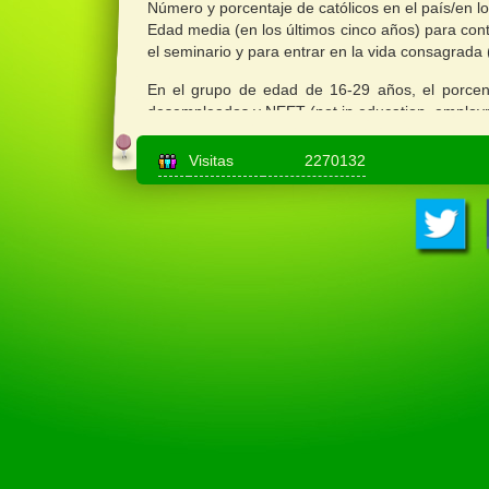
Número y porcentaje de católicos en el país/en lo
Edad media (en los últimos cinco años) para con
el seminario y para entrar en la vida consagrada
En el grupo de edad de 16-29 años, el porcentaj
desempleados y NEET (not in education, employme
2. Leer la situación
Visitas
2270132
a) Jóvenes, Iglesia y sociedad
Estas preguntas se refieren tanto a los jóvenes 
o ajenos.
¿De qué modo escucháis la realidad de los jó
¿Cuáles son hoy los principales desafíos y cu
país/de vuestros países?
¿Qué tipos y lugares de agregación juvenil, ins
qué?
¿Qué tipos y lugares de agregación juvenil, ins
y por qué?
¿Qué piden concretamente hoy los jóvenes de v
En vuestro país/es, ¿qué espacios de participa
¿Cómo y dónde podéis encontrar jóvenes que n