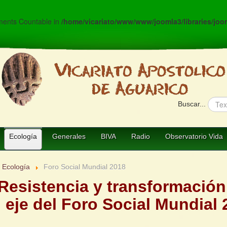
ements Countable in
/home/vicariato/www/www/joomla3/libraries/joo
Buscar...
Ecología
Generales
BIVA
Radio
Observatorio Vida
Ecología
Foro Social Mundial 2018
Resistencia y transformación
l eje del Foro Social Mundial