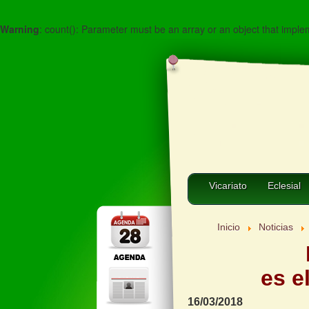
Warning
: count(): Parameter must be an array or an object that impl
Vicariato
Eclesial
Inicio
Noticias
es e
16/03/2018