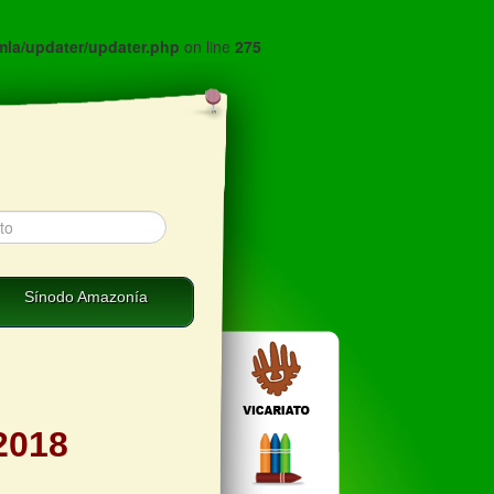
mla/updater/updater.php
on line
275
Sínodo Amazonía
 2018