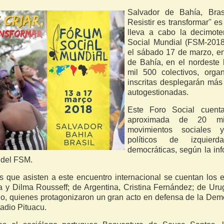
Salvador de Bahía, Brasil
Resistir es transformar'' e
lleva a cabo la decimote
Social Mundial (FSM-2018)
el sábado 17 de marzo, en
de Bahía, en el nordeste 
mil 500 colectivos, orga
inscritas desplegarán más
autogestionadas.
Este Foro Social cuenta
aproximada de 20 mil
movimientos sociales y
políticos de izquier
democráticas, según la in
 del FSM.
cos que asisten a este encuentro internacional se cuentan los 
va y Dilma Rousseff; de Argentina, Cristina Fernández; de Uru
, quienes protagonizaron un gran acto en defensa de la Dem
tadio Pituacu.