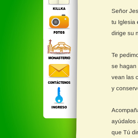
Señor Jes
tu Iglesi
dirige su
Te pedimo
se hagan 
vean las 
y conserv
Acompaña
ayúdalos 
que Tú di