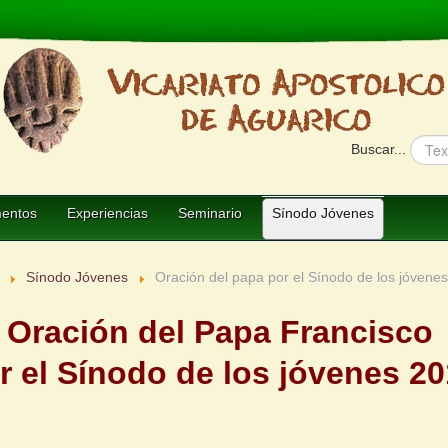
Buscar...
entos
Experiencias
Seminario
Sínodo Jóvenes
Sínodo Jóvenes
Oración del papa por el Sínodo de los jóvene
Oración del Papa Francisco
r el Sínodo de los jóvenes 2