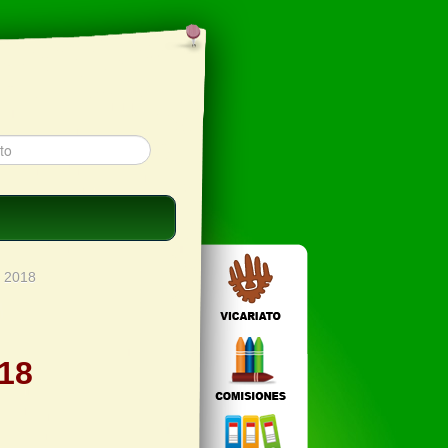
s 2018
018