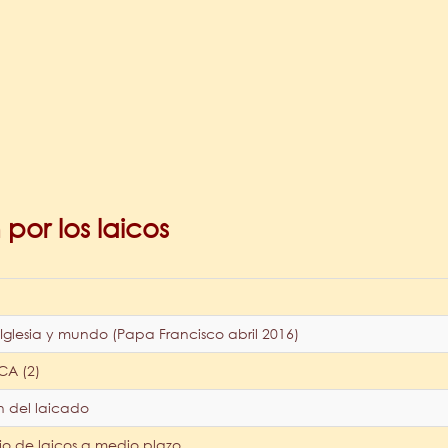
por los laicos
 Iglesia y mundo (Papa Francisco abril 2016)
CA (2)
n del laicado
jo de laicos a medio plazo