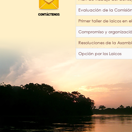
Evaluación de la Comisión
Primer taller de laicos en e
Compromiso y organización
Resoluciones de la Asamb
Opción por los Laicos