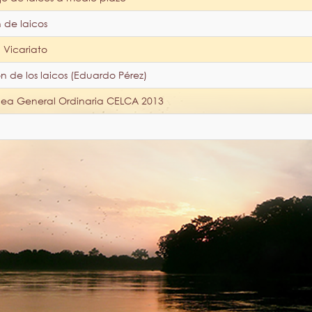
 de laicos
l Vicariato
 de los laicos (Eduardo Pérez)
lea General Ordinaria CELCA 2013