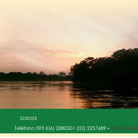
3235255
Teléfono 593 (06) 2880501 (02) 2257689
info@vicar
•