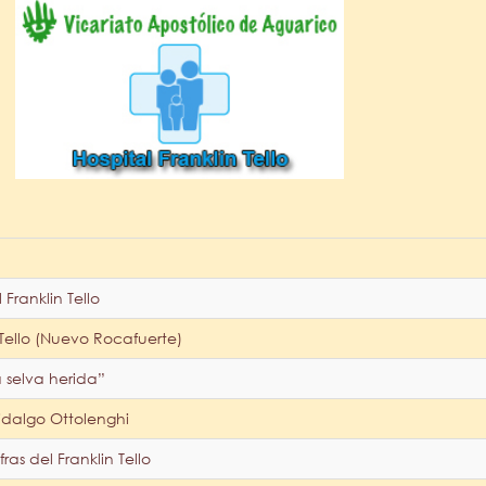
Franklin Tello
 Tello (Nuevo Rocafuerte)
a selva herida”
idalgo Ottolenghi
fras del Franklin Tello