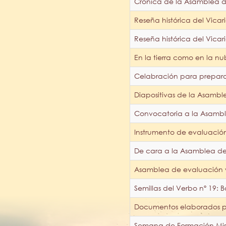
Crónica de la Asamblea d
Reseña histórica del Vica
Reseña histórica del Vica
En la tierra como en la nu
Celabración para preparar
Diapositivas de la Asamble
Convocatoria a la Asambl
Instrumento de evaluació
De cara a la Asamblea del
Asamblea de evaluación y
Semillas del Verbo nº 19: B
Documentos elaborados po
Semana de Formación Misi