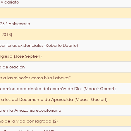
Vicariato
6 ª Aniversario
o 2013)
eriferias existenciales (Roberto Duarte)
Iglesia (José Septien)
a de oración
er a las minorías como hizo Labaka”
go camino para dentro del corazón de Dios (Moacir Gouart)
ra a luz del Documento de Aparecida (Moacir Goulart)
ra en la Amazonia ecuatoriana
ño de la vida consagrada (2)