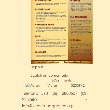
isApp.it
Escribir un comentario
JComments
Visitas
3233942
Teléfono 593 (06) 2880501 (02)
2257689
•
info@vicariatoaguarico.org