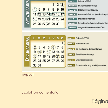
isApp.it
Escribir un comentario
Página