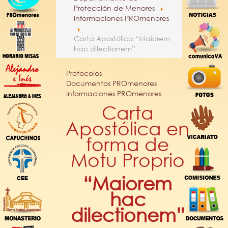
Protección de Menores
Informaciones PROmenores
Carta Apostólica “Maiorem
hac dilectionem”
Protocolos
Documentos PROmenores
Informaciones PROmenores
Carta
Apostólica en
forma de
Motu Proprio
“Maiorem
hac
dilectionem”