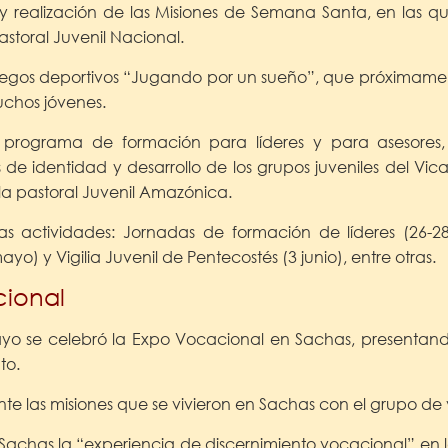
y realización de las Misiones de Semana Santa, en las q
astoral Juvenil Nacional.
juegos deportivos “Jugando por un sueño”, que próximame
uchos jóvenes.
 programa de formación para líderes y para asesore
s de identidad y desarrollo de los grupos juveniles del Vic
la pastoral Juvenil Amazónica.
nas actividades: Jornadas de formación de líderes (26-
ayo) y Vigilia Juvenil de Pentecostés (3 junio), entre otras.
cional
yo se celebró la Expo Vocacional en Sachas, presentando
to.
nte las misiones que se vivieron en Sachas con el grupo d
achas la “experiencia de discernimiento vocacional” en l