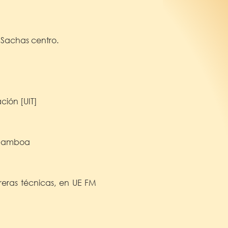
 Sachas centro.
ción [UIT]
M Gamboa
reras técnicas, en UE FM