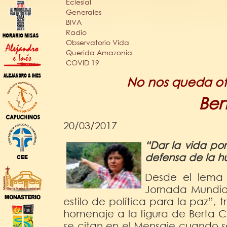
Eclesial
Generales
BIVA
Radio
Observatorio Vida
Querida Amazonia
COVID 19
No nos queda ot
Ber
20/03/2017
“Dar la vida por
defensa de la h
Desde el lema 
Jornada Mundial
estilo de política para la paz”,
homenaje a la figura de Berta C
se citan en el Mensaje cuando se