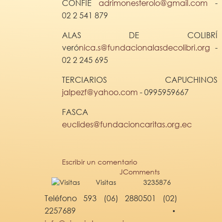
CONFIE
adrimonesterolo@gmail.com
-
02 2 541 879
ALAS DE COLIBRÍ
veró
nica.s@fundacionalasdecolibri.org
-
02 2 245 695
TERCIARIOS CAPUCHINOS
jalpezf@yahoo.com
- 0995959667
FASCA
euclides@fundacioncaritas.org.ec
Escribir un comentario
JComments
Visitas
3235876
Teléfono 593 (06) 2880501 (02)
2257689
•