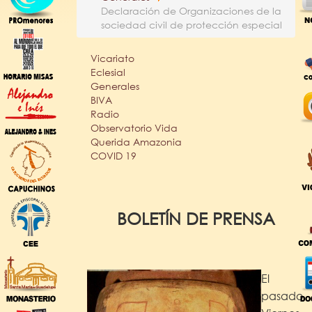
Declaración de Organizaciones de la
sociedad civil de protección especial
Vicariato
Eclesial
Generales
BIVA
Radio
Observatorio Vida
Querida Amazonia
COVID 19
BOLETÍN DE PRENSA
El
pasado