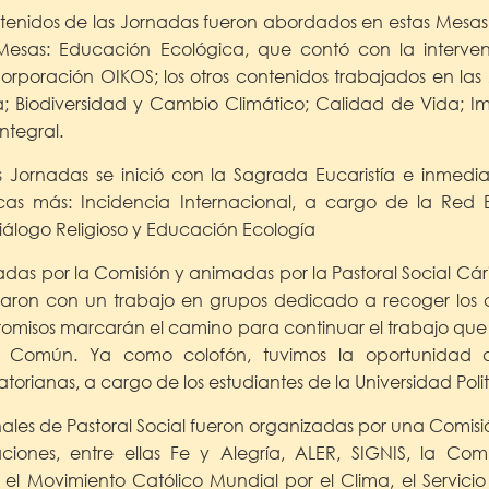
tenidos de las Jornadas fueron abordados en estas Mesas T
e Mesas: Educación Ecológica, que contó con la interven
orporación OIKOS; los otros contenidos trabajados en las
 Biodiversidad y Cambio Climático; Calidad de Vida; Imp
ntegral.
s Jornadas se inició con la Sagrada Eucaristía e inmedi
as más: Incidencia Internacional, a cargo de la Red 
álogo Religioso y Educación Ecología
das por la Comisión y animadas por la Pastoral Social Cári
izaron con un trabajo en grupos dedicado a recoger los 
romisos marcarán el camino para continuar el trabajo que d
a Común. Ya como colofón, tuvimos la oportunidad d
rianas, a cargo de los estudiantes de la Universidad Poli
ales de Pastoral Social fueron organizadas por una Comis
zaciones, entre ellas Fe y Alegría, ALER, SIGNIS, la C
s, el Movimiento Católico Mundial por el Clima, el Servicio