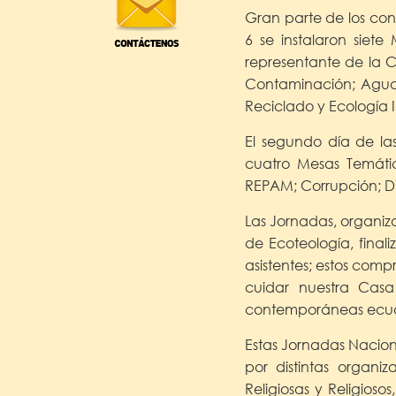
Gran parte de los con
6 se instalaron siet
representante de la C
Contaminación; Agua;
Reciclado y Ecología I
El segundo día de la
cuatro Mesas Temátic
REPAM; Corrupción; Di
Las Jornadas, organiza
de Ecoteología, final
asistentes; estos comp
cuidar nuestra Cas
contemporáneas ecuato
Estas Jornadas Nacion
por distintas organi
Religiosas y Religioso