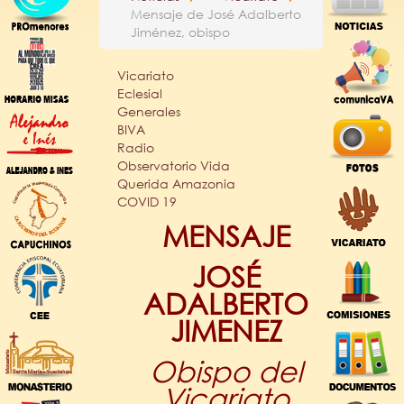
Mensaje de José Adalberto
Jiménez, obispo
Vicariato
Eclesial
Generales
BIVA
Radio
Observatorio Vida
Querida Amazonia
COVID 19
MENSAJE
JOSÉ
ADALBERTO
JIMENEZ
Obispo del
Vicariato