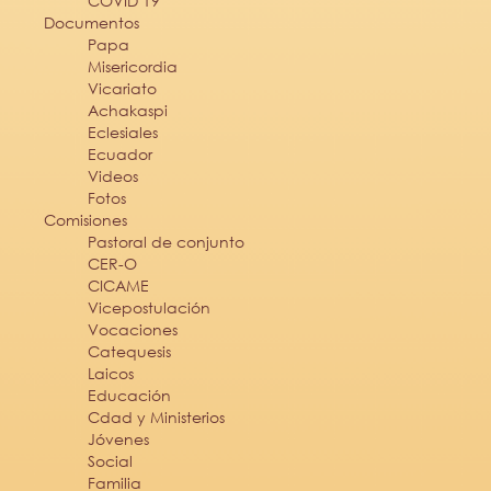
COVID 19
Documentos
Papa
Misericordia
Vicariato
Achakaspi
Eclesiales
Ecuador
Videos
Fotos
Comisiones
Pastoral de conjunto
CER-O
CICAME
Vicepostulación
Vocaciones
Catequesis
Laicos
Educación
Cdad y Ministerios
Jóvenes
Social
Familia