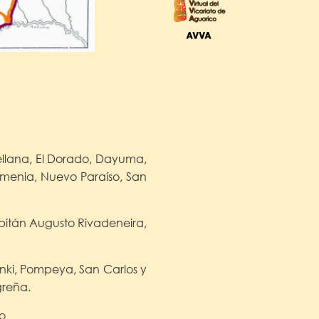
rellana, El Dorado, Dayuma,
rmenia, Nuevo Paraíso, San
pitán Augusto Rivadeneira,
anki, Pompeya, San Carlos y
greña.
o