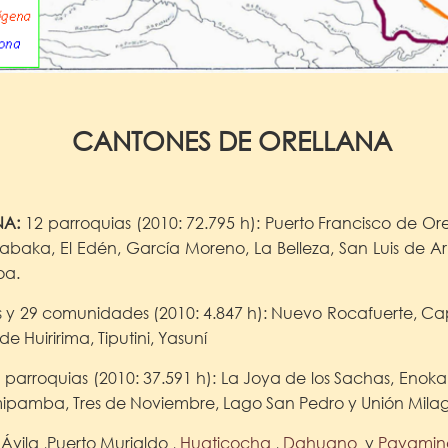
CANTONES DE ORELLANA
NA:
12 parroquias (2010: 72.795 h): Puerto Francisco de O
Labaka, El Edén, García Moreno, La Belleza, San Luis de A
oa.
as y 29 comunidades (2010: 4.847 h): Nuevo Rocafuerte, Ca
 Huiririma, Tiputini, Yasuní
9 parroquias (2010: 37.591 h): La Joya de los Sachas, Enok
ipamba, Tres de Noviembre, Lago San Pedro y Unión Mila
 Ávila ,Puerto Murialdo ,
Huaticocha
,
Dahuano
y
Payamin