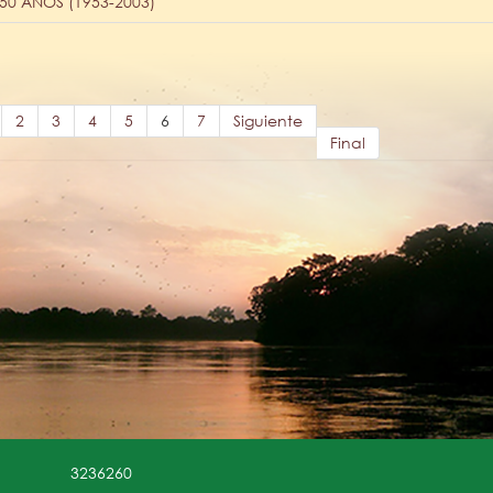
0 AÑOS (1953-2003)
2
3
4
5
6
7
Siguiente
Final
3236260